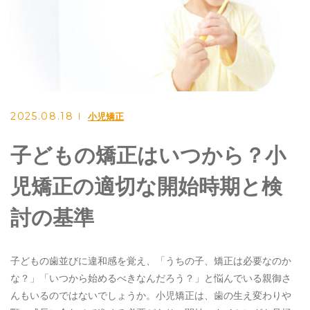
小児矯正
妊娠期の治療
口腔外科
矯正歯科
インプラント
2025.08.18
小児矯正
審美歯科
子どもの矯正はいつから？小
マウスピース
訪問歯科
児矯正の適切な開始時期と検
討の基準
ご予約・お問い合わせ
子どもの歯並びに違和感を覚え、「うちの子、矯正は必要なのか
0897-43-2411
な？」「いつから始めるべきなんだろう？」と悩んでいる親御さ
んもいるのではないでしょうか。小児矯正は、歯の生え変わりや