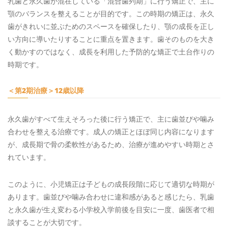
乳歯と永久歯が混在している「混合歯列期」に行う矯正で、主に
顎のバランスを整えることが目的です。この時期の矯正は、永久
歯がきれいに並ぶためのスペースを確保したり、顎の成長を正し
い方向に導いたりすることに重点を置きます。歯そのものを大き
く動かすのではなく、成長を利用した予防的な矯正で土台作りの
時期です。
＜第2期治療＞12歳以降
永久歯がすべて生えそろった後に行う矯正で、主に歯並びや噛み
合わせを整える治療です。成人の矯正とほぼ同じ内容になります
が、成長期で骨の柔軟性があるため、治療が進めやすい時期とさ
れています。
このように、小児矯正は子どもの成長段階に応じて適切な時期が
あります。歯並びや噛み合わせに違和感があると感じたら、乳歯
と永久歯が生え変わる小学校入学前後を目安に一度、歯医者で相
談することが大切です。