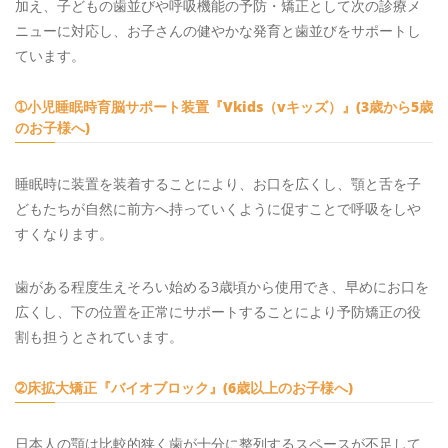
加え、子どもの歯並びや呼吸機能の予防・矯正として次の診療メ
ニューに対応し、お子さんの健やかな発育と歯並びをサポートし
ています。
➀小児睡眠時育脳サポート装置『Vkids（vキッズ）』(3歳から5歳
のお子様へ)
睡眠時に装置を装着することにより、お口を広くし、顎と舌を子
どもたちが自然に前方へ持っていくように促すことで呼吸をしや
すくなります。
歯がある程度生えそろい始める3歳頃から使用でき、早めにお口を
広くし、下の位置を正常にサポートすることにより予防矯正の役
割も担うとされています。
➁床拡大矯正『バイオブロック』(6歳以上のお子様へ)
日本人の顎は比較的狭く歯が十分に整列するスペースが不足して