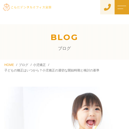
トップページ
院長紹介
BLOG
当院について
よくある質問
ブログ
診療メニュー
アクセス
初めての方へ
HOME
ブログ
小児矯正
ブログ
子どもの矯正はいつから？小児矯正の適切な開始時期と検討の基準
衛生管理と感染対策への取
り組みについて
お知らせ
歯周内科治療
院長の取材記事はこちら
一般歯科
予防歯科
メンテナンスを受ける意
義
小児歯科