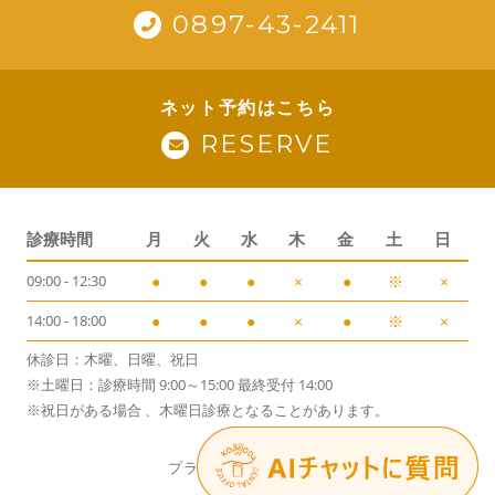
0897-43-2411
ネット予約はこちら
RESERVE
診療時間
月
火
水
木
金
土
日
09:00 - 12:30
●
●
●
×
●
※
×
14:00 - 18:00
●
●
●
×
●
※
×
休診日：木曜、日曜、祝日
※土曜日：診療時間 9:00～15:00 最終受付 14:00
※祝日がある場合 、木曜日診療となることがあります。
プライバシーポリシー