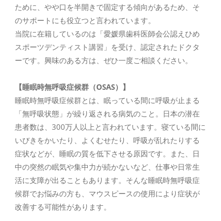
ネット予約はこちら
ために、やや口を半開きで固定する傾向があるため、そ
のサポートにも役立つと言われています。
RESERVE
当院に在籍しているのは「愛媛県歯科医師会公認えひめ
スポーツデンティスト講習」を受け、認定されたドクタ
ーです。興味のある方は、ぜひ一度ご相談ください。
【睡眠時無呼吸症候群（OSAS）】
睡眠時無呼吸症候群とは、眠っている間に呼吸が止まる
「無呼吸状態」が繰り返される病気のこと。日本の潜在
患者数は、300万人以上と言われています。寝ている間に
いびきをかいたり、よくむせたり、呼吸が乱れたりする
症状などが、睡眠の質を低下させる原因です。また、日
中の突然の眠気や集中力が続かないなど、仕事や日常生
活に支障が出ることもあります。そんな睡眠時無呼吸症
候群でお悩みの方も、マウスピースの使用により症状が
改善する可能性があります。