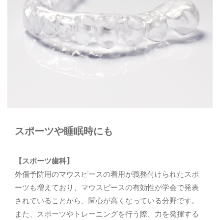
小児矯正
妊娠期の治療
口腔外科
矯正歯科
インプラント
審美歯科
マウスピース
訪問歯科
スポーツや睡眠時にも
【スポーツ歯科】
ご予約・お問い合わせ
外傷予防用のマウスピースの着用が義務付けられたスポ
ーツも増えており、マウスピースの有効性が学会で発表
0897-43-2411
されていることから、関心が高くなっている分野です。
また、スポーツやトレーニングを行う際、力を発揮する