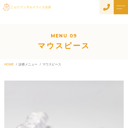
トップページ
院長紹介
MENU 09
当院について
よくある質問
マウスピース
診療メニュー
アクセス
初めての方へ
HOME
診療メニュー
マウスピース
ブログ
衛生管理と感染対策への取
り組みについて
お知らせ
歯周内科治療
院長の取材記事はこちら
一般歯科
予防歯科
メンテナンスを受ける意
義
小児歯科