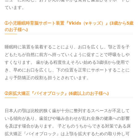
ています。
➀小児睡眠時育脳サポート装置『Vkids（vキッズ）』(3歳から5歳
のお子様へ)
睡眠時に装置を装着することにより、お口を広くし、顎と舌を子
どもたちが自然に前方へ持っていくように促すことで呼吸をしや
すくなります。 歯がある程度生えそろい始める3歳頃から使用で
き、早めにお口を広くし、下の位置を正常にサポートすることに
より予防矯正の役割も担うとされています。
➁床拡大矯正『バイオブロック』(6歳以上のお子様へ)
日本人の顎は比較的狭く歯が十分に整列するスペースが不足して
いる傾向があり、歯並びや嚙み合わせが乱れ全身の健康への影響
を及ぼす場合があります。 子どものうちからできる対策である床
拡大矯正『バイオブロック』は上顎を拡大するための取り外し可