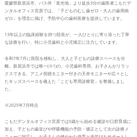
愛媛県新居浜市、バス停「喜光地」より徒歩3分の歯医者こもだデ
ンタルオフィス宮原では、「子どものむし歯ゼロ・大人の歯周病
ゼロ」を理念に掲げ、予防中心の歯科医療を提供しています。
13年以上の臨床経験を持つ院長が、一人ひとりに寄り添った丁寧
な診療を行い、特に小児歯科と小児矯正に注力しています。
令和7年7月に医院を移転し、大人と子どもの診療スペースを分
離。新居浜市では唯一(※1)の、小児歯科専用、お子さんがリラッ
クスできる、アニメ視聴モニター付きの天井モニターや広々とし
たキッズスペースを備えた「こども専用診療室」を整備しまし
た。
※2025年7月時点
こもだデンタルオフィス宮原では0歳から始める健診や口腔育成に
加え、子どもの歯並びや呼吸機能の予防・矯正として次の診療メ
ニューに対応し、お子さんの健やかな発育と歯並びをサポートし