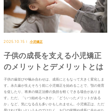
小児矯正
妊娠期の治療
口腔外科
矯正歯科
インプラント
2025.10.15
小児矯正
審美歯科
子供の成長を支える小児矯正
マウスピース
訪問歯科
のメリットとデメリットとは
子供の歯並びや噛み合わせは、成長にともなって大きく変化しま
す。永久歯が生えそろう前に小児矯正を始めることで、顎の発育
ご予約・お問い合わせ
を促したり、将来の矯正治療の負担を軽くできる場合がありま
0897-43-2411
す。ただ、「いつ始めるべきか」「どういったメリットがある
か」など、気になる点も多いかもしれません。小児矯正は、ただ
早ければ良いというものではなく、お口の状態や成長に合わせた