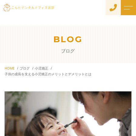
トップページ
院長紹介
BLOG
当院について
よくある質問
ブログ
診療メニュー
アクセス
初めての方へ
HOME
ブログ
小児矯正
ブログ
子供の成長を支える小児矯正のメリットとデメリットとは
衛生管理と感染対策への取
り組みについて
お知らせ
歯周内科治療
院長の取材記事はこちら
一般歯科
予防歯科
メンテナンスを受ける意
義
小児歯科